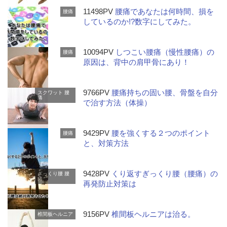
11498PV
腰痛であなたは何時間、損を
腰痛
しているのか!?数字にしてみた。
10094PV
しつこい腰痛（慢性腰痛）の
腰痛
原因は、背中の肩甲骨にあり！
9766PV
腰痛持ちの固い腰、骨盤を自分
スクワット
腰
痛
で治す方法（体操）
9429PV
腰を強くする２つのポイント
腰痛
と、対策方法
9428PV
くり返すぎっくり腰（腰痛）の
ぎっくり腰
腰
痛
再発防止対策は
9156PV
椎間板ヘルニアは治る。
椎間板ヘルニア