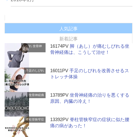
人気記事
新着記事
16174PV
脚（あし）が痛むしびれる坐
しびれ
坐骨神
経痛
骨神経痛は、こうして治せ！
16011PV
手足のしびれを改善させるス
手足のしびれ
トレッチ体操
13789PV
坐骨神経痛の治りを悪くする
坐骨神経痛
原因、内臓の冷え！
13392PV
脊柱管狭窄症の症状に似た腰
脊柱管狭窄症
痛の病があった！