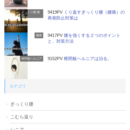
9419PV
くり返すぎっくり腰（腰痛）の
ぎっくり腰
腰
痛
再発防止対策は
9417PV
腰を強くする２つのポイント
腰痛
と、対策方法
9152PV
椎間板ヘルニアは治る。
椎間板ヘルニア
カテゴリ
ぎっくり腰
こむら返り
シニア