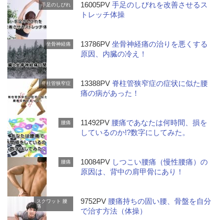
16005PV
手足のしびれを改善させるス
手足のしびれ
トレッチ体操
13786PV
坐骨神経痛の治りを悪くする
坐骨神経痛
原因、内臓の冷え！
13388PV
脊柱管狭窄症の症状に似た腰
脊柱管狭窄症
痛の病があった！
11492PV
腰痛であなたは何時間、損を
腰痛
しているのか!?数字にしてみた。
10084PV
しつこい腰痛（慢性腰痛）の
腰痛
原因は、背中の肩甲骨にあり！
9752PV
腰痛持ちの固い腰、骨盤を自分
スクワット
腰
痛
で治す方法（体操）