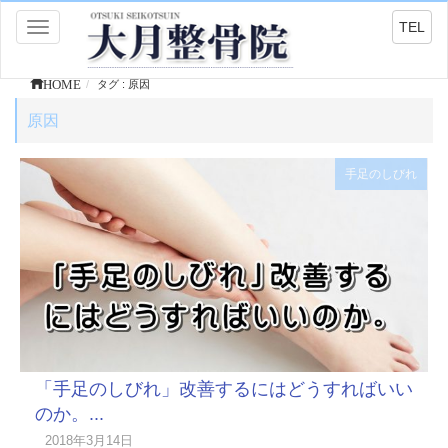
TEL
Toggle
navigation
HOME
タグ : 原因
原因
手足のしびれ
「手足のしびれ」改善するにはどうすればいい
のか。...
2018年3月14日