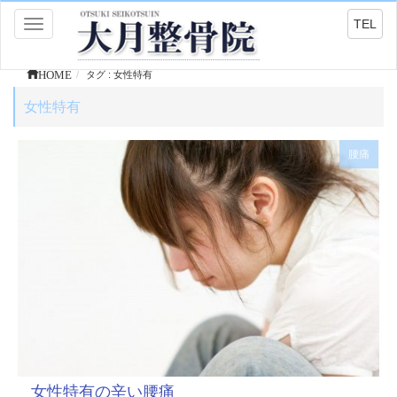
TEL
Toggle
navigation
HOME
タグ : 女性特有
女性特有
腰痛
女性特有の辛い腰痛