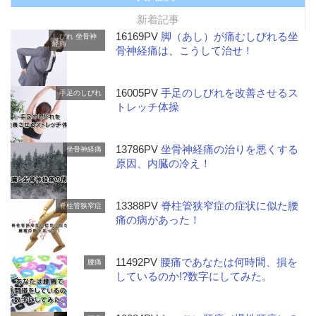
新着記事
16169PV
脚（あし）が痛むしびれる坐
しびれ
坐骨神
経痛
骨神経痛は、こうして治せ！
16005PV
手足のしびれを改善させるス
手足のしびれ
トレッチ体操
13786PV
坐骨神経痛の治りを悪くする
坐骨神経痛
原因、内臓の冷え！
13388PV
脊柱管狭窄症の症状に似た腰
脊柱管狭窄症
痛の病があった！
11492PV
腰痛であなたは何時間、損を
腰痛
しているのか!?数字にしてみた。