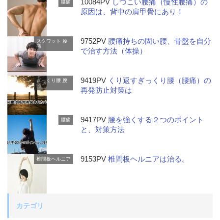
10084PV
しつこい腰痛（慢性腰痛）の
腰痛
原因は、背中の肩甲骨にあり！
9752PV
腰痛持ちの固い腰、骨盤を自分
スクワット
腰
痛
で治す方法（体操）
9419PV
くり返すぎっくり腰（腰痛）の
ぎっくり腰
腰
痛
再発防止対策は
9417PV
腰を強くする２つのポイント
腰痛
と、対策方法
9153PV
椎間板ヘルニアは治る。
椎間板ヘルニア
カテゴリ