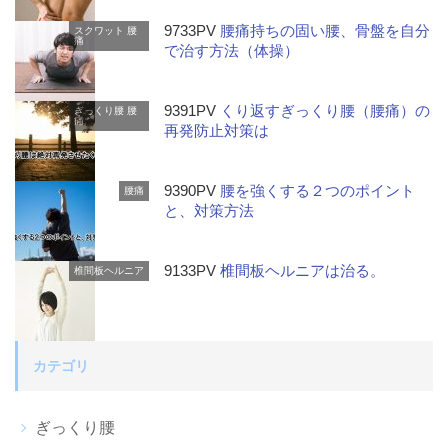
9733PV
腰痛持ちの固い腰、骨盤を自分
スクワット
腰
痛
で治す方法（体操）
9391PV
くり返すぎっくり腰（腰痛）の
ぎっくり腰
腰
痛
再発防止対策は
9390PV
腰を強くする２つのポイント
腰痛
と、対策方法
9133PV
椎間板ヘルニアは治る。
椎間板ヘルニア
カテゴリ
ぎっくり腰