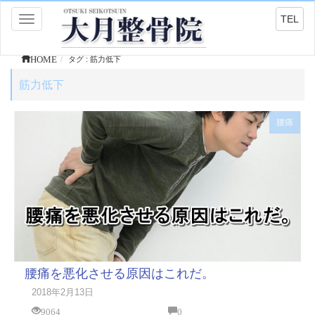
TEL
Toggle
navigation
HOME
タグ : 筋力低下
筋力低下
腰痛
腰痛を悪化させる原因はこれだ。
2018年2月13日
9064
0