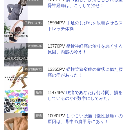
経痛
骨神経痛は、こうして治せ！
15984PV
手足のしびれを改善させるス
手足のしびれ
トレッチ体操
13770PV
坐骨神経痛の治りを悪くする
坐骨神経痛
原因、内臓の冷え！
13365PV
脊柱管狭窄症の症状に似た腰
脊柱管狭窄症
痛の病があった！
11474PV
腰痛であなたは何時間、損を
腰痛
しているのか!?数字にしてみた。
10061PV
しつこい腰痛（慢性腰痛）の
腰痛
原因は、背中の肩甲骨にあり！