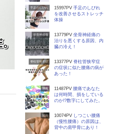
15997PV
手足のしびれ
手足のしびれ
を改善させるストレッチ
体操
13779PV
坐骨神経痛の
坐骨神経痛
治りを悪くする原因、内
臓の冷え！
13377PV
脊柱管狭窄症
脊柱管狭窄症
の症状に似た腰痛の病が
あった！
11487PV
腰痛であなた
腰痛
は何時間、損をしている
のか!?数字にしてみた。
10074PV
しつこい腰痛
腰痛
（慢性腰痛）の原因は、
背中の肩甲骨にあり！