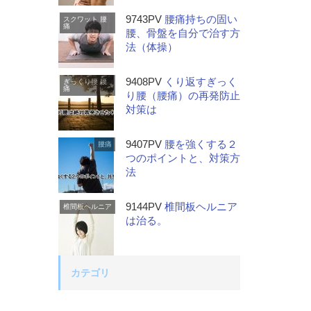
9743PV
腰痛持ちの固い
スクワット
腰
痛
腰、骨盤を自分で治す方
法（体操）
9408PV
くり返すぎっく
ぎっくり腰
腰
痛
り腰（腰痛）の再発防止
対策は
9407PV
腰を強くする２
腰痛
つのポイントと、対策方
法
9144PV
椎間板ヘルニア
椎間板ヘルニア
は治る。
カテゴリ