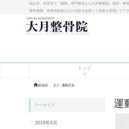
福山市、井原市で「腰痛」専門整体なら大月整骨院。病院・整
慢性腰痛、坐骨神経痛などの症状を改善して効果を実感して下
トップ
TOP
HOME
タグ : 運動不足
運
アーカイブ
2018年4月